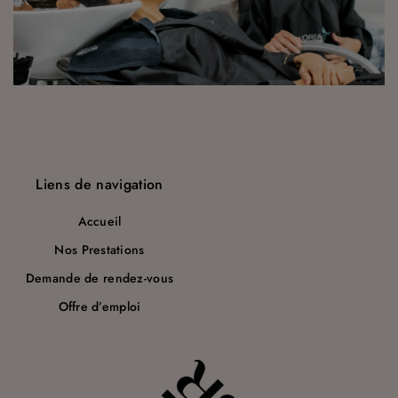
a
r
t
i
c
l
Liens de navigation
e
Accueil
Nos Prestations
Demande de rendez-vous
Offre d’emploi