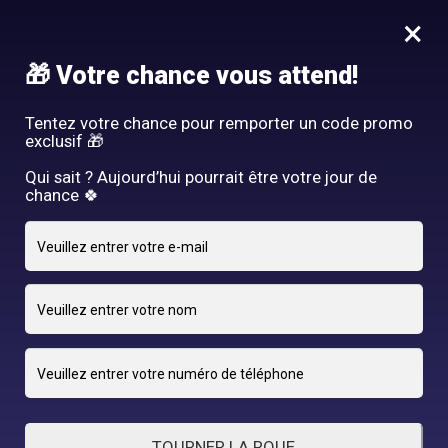
Idée Cadeau - Offrez l'expérience Hair By R! Nos cartes cadeau
×
vous attendent au salon!
Nous rejoindre
🎁 Votre chance vous attend!
HAIR BY R
Tentez votre chance pour remporter un code promo
exclusif 🎁
Qui sait ? Aujourd’hui pourrait être votre jour de
chance 🍀
22 FÉVRIER 2025
By
TOURNER LA ROUE