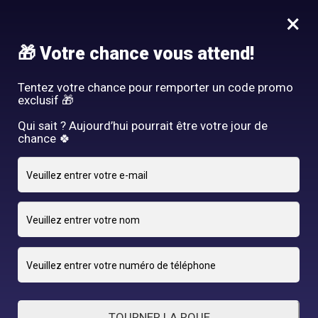
Idée Cadeau - Offrez l'expérience Hair By R! Nos cartes cadeau
×
vous attendent au salon!
Nous rejoindre
🎁 Votre chance vous attend!
HAIR BY R
Tentez votre chance pour remporter un code promo
exclusif 🎁
Qui sait ? Aujourd’hui pourrait être votre jour de
chance 🍀
6 NOVEMBRE 2024
adriano
By
TOURNER LA ROUE