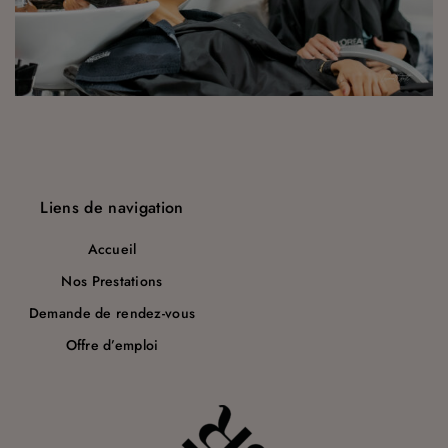
a
r
t
i
c
l
Liens de navigation
e
Accueil
Nos Prestations
Demande de rendez-vous
Offre d’emploi