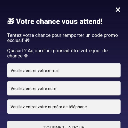
Idée Cadeau - Offrez l'expérience Hair By R! Nos cartes cadeau
×
vous attendent au salon!
Nous rejoindre
🎁 Votre chance vous attend!
HAIR BY R
Tentez votre chance pour remporter un code promo
exclusif 🎁
Qui sait ? Aujourd’hui pourrait être votre jour de
chance 🍀
5 DÉCEMBRE 2024
adriano
By
TOURNER LA ROUE