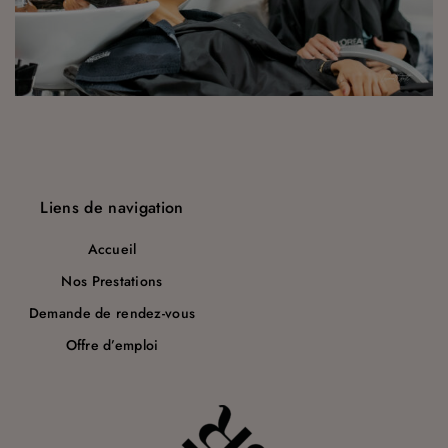
a
r
t
i
c
l
Liens de navigation
e
Accueil
Nos Prestations
Demande de rendez-vous
Offre d’emploi