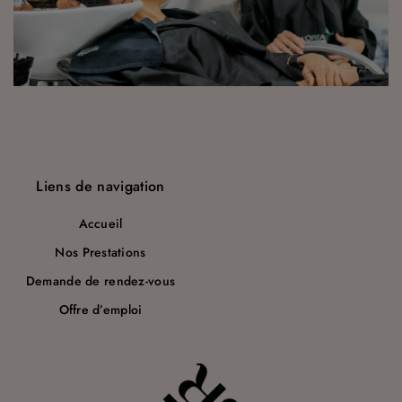
a
r
t
i
c
l
Liens de navigation
e
Accueil
Nos Prestations
Demande de rendez-vous
Offre d’emploi