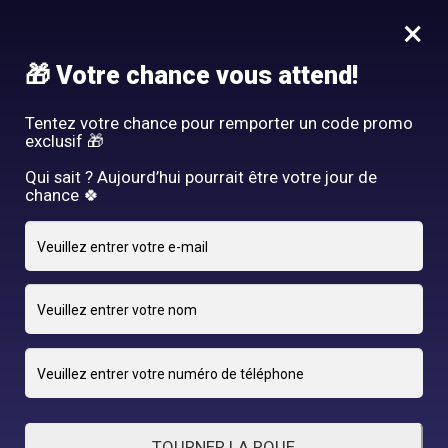
Idée Cadeau - Offrez l'expérience Hair By R! Nos cartes cadeau
×
vous attendent au salon!
Nous rejoindre
🎁 Votre chance vous attend!
HAIR BY R
Tentez votre chance pour remporter un code promo
exclusif 🎁
Qui sait ? Aujourd’hui pourrait être votre jour de
chance 🍀
9 DÉCEMBRE 2024
adriano
By
TOURNER LA ROUE