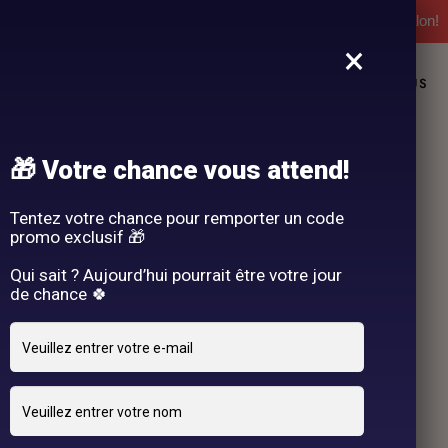
l'expérience Hair By R! Nos cartes cadeau vous attendent au salon!
×
L
NOS PRESTATIONS
DEMANDE DE RENDEZ-VOUS
🎁 Votre chance vous attend!
Tentez votre chance pour remporter un code
promo exclusif 🎁
Qui sait ? Aujourd’hui pourrait être votre jour
de chance 🍀
1 JANVIER 2025
adriano
By