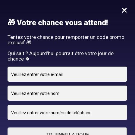
Idée Cadeau - Offrez l'expérience Hair By R! Nos cartes cadeau
×
vous attendent au salon!
Nous rejoindre
🎁 Votre chance vous attend!
HAIR BY R
Tentez votre chance pour remporter un code promo
exclusif 🎁
Qui sait ? Aujourd’hui pourrait être votre jour de
chance 🍀
24 FÉVRIER 2025
adriano
By
TOURNER LA ROUE