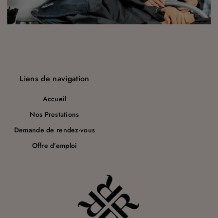
a
r
t
i
c
Liens de navigation
l
Accueil
e
Nos Prestations
Demande de rendez-vous
Offre d’emploi