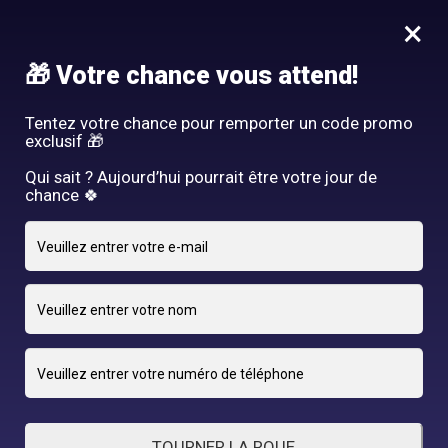
Idée Cadeau - Offrez l'expérience Hair By R! Nos cartes cadeau
×
vous attendent au salon!
Nous rejoindre
🎁 Votre chance vous attend!
HAIR BY R
Tentez votre chance pour remporter un code promo
exclusif 🎁
Qui sait ? Aujourd’hui pourrait être votre jour de
chance 🍀
24 FÉVRIER 2025
adriano
By
TOURNER LA ROUE