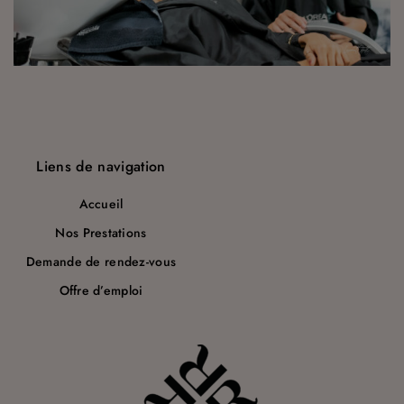
a
r
t
i
c
Liens de navigation
l
e
Accueil
Nos Prestations
Demande de rendez-vous
Offre d’emploi