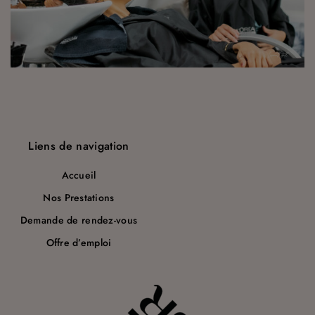
a
r
t
i
c
l
Liens de navigation
e
Accueil
Nos Prestations
Demande de rendez-vous
Offre d’emploi