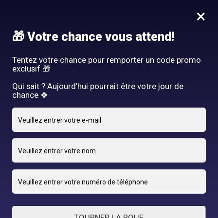
Idée Cadeau - Offrez l'expérience Hair By R! Nos cartes cadeau
×
vous attendent au salon!
Nous rejoindre
🎁 Votre chance vous attend!
HAIR BY R
Tentez votre chance pour remporter un code promo
exclusif 🎁
Qui sait ? Aujourd’hui pourrait être votre jour de
chance 🍀
29 OCTOBRE 2024
adriano
By
TOURNER LA ROUE