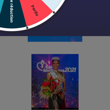
10% de réduction
les coiffeurs
Perdu
de Miss
Martinique.