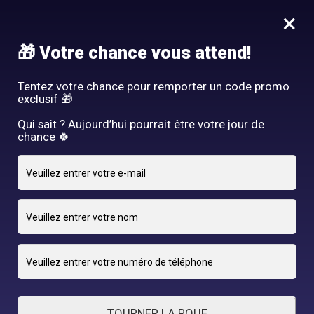
Idée Cadeau - Offrez l'expérience Hair By R! Nos cartes cadeau
×
vous attendent au salon!
Nous rejoindre
🎁 Votre chance vous attend!
HAIR BY R
Tentez votre chance pour remporter un code promo
exclusif 🎁
Qui sait ? Aujourd’hui pourrait être votre jour de
chance 🍀
Miss Martinique
Miss
Martinique
TOURNER LA ROUE