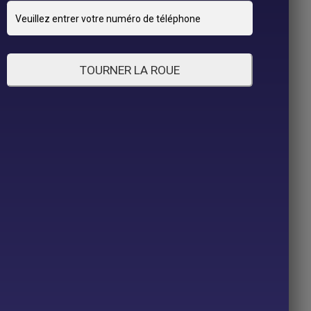
e du rendez-vous que vous désirez et à remplir le
TOURNER LA ROUE
ppellerons au plus tôt pour confirmation.
l téléphonique que votre rendez-vous sera validé.
OÛT 2026
JEU
VEN
29
30
31