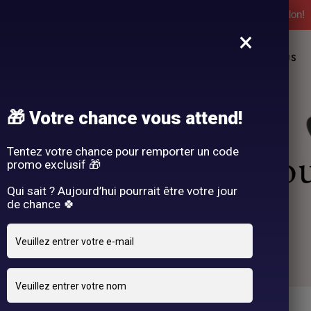
l'expérience Hair By R! Nos cartes cadeau vous attendent au salon!
×
L
NOS PRESTATIONS
DEMANDE DE RENDEZ-VOUS
🎁 Votre chance vous attend!
rendre Rendez-Vo
Tentez votre chance pour remporter un code
promo exclusif 🎁
Qui sait ? Aujourd’hui pourrait être votre jour
de chance 🍀