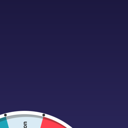
Nous vous invitons à sélectionner la dat
formulaire suivant. Nous vous a
Attention! Ce n’est que suite à cet appe
A
LUN
MAR
MER
27
28