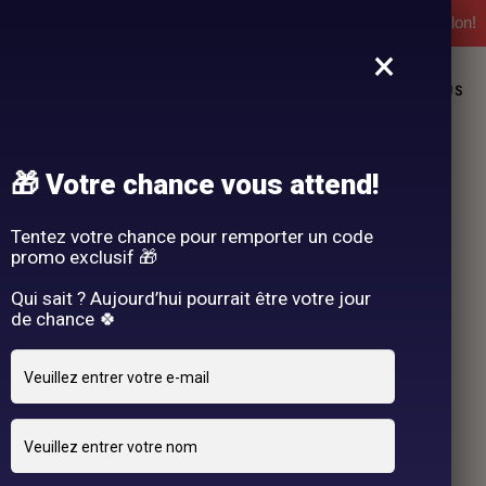
l'expérience Hair By R! Nos cartes cadeau vous attendent au salon!
×
L
NOS PRESTATIONS
DEMANDE DE RENDEZ-VOUS
🎁 Votre chance vous attend!
Tentez votre chance pour remporter un code
promo exclusif 🎁
Qui sait ? Aujourd’hui pourrait être votre jour
de chance 🍀
23 FÉVRIER 2025
By