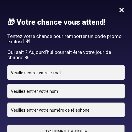
Idée Cadeau - Offrez l'expérience Hair By R! Nos cartes cadeau
×
vous attendent au salon!
Nous rejoindre
🎁 Votre chance vous attend!
HAIR BY R
Tentez votre chance pour remporter un code promo
exclusif 🎁
Qui sait ? Aujourd’hui pourrait être votre jour de
chance 🍀
5 NOVEMBRE 2024
adriano
By
TOURNER LA ROUE