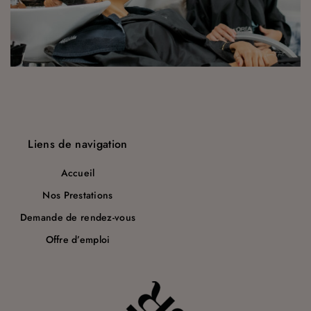
a
r
t
i
c
l
Liens de navigation
e
Accueil
Nos Prestations
Demande de rendez-vous
Offre d’emploi