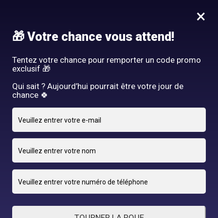
Idée Cadeau - Offrez l'expérience Hair By R! Nos cartes cadeau
×
vous attendent au salon!
Nous rejoindre
🎁 Votre chance vous attend!
HAIR BY R
Tentez votre chance pour remporter un code promo
exclusif 🎁
Qui sait ? Aujourd’hui pourrait être votre jour de
chance 🍀
11 DÉCEMBRE 2024
adriano
By
TOURNER LA ROUE