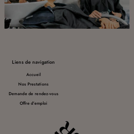
a
r
t
i
c
l
Liens de navigation
e
Accueil
Nos Prestations
Demande de rendez-vous
Offre d’emploi