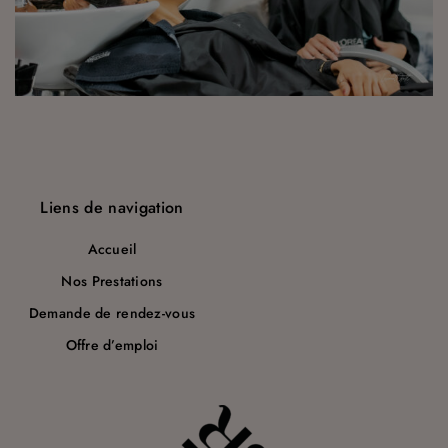
a
r
t
i
c
l
Liens de navigation
e
Accueil
Nos Prestations
Demande de rendez-vous
Offre d’emploi