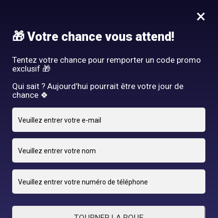
Idée Cadeau - Offrez l'expérience Hair By R! Nos cartes cadeau
×
vous attendent au salon!
Nous rejoindre
🎁 Votre chance vous attend!
HAIR BY R
Tentez votre chance pour remporter un code promo
exclusif 🎁
Qui sait ? Aujourd’hui pourrait être votre jour de
chance 🍀
5 JANVIER 2025
adriano
By
TOURNER LA ROUE