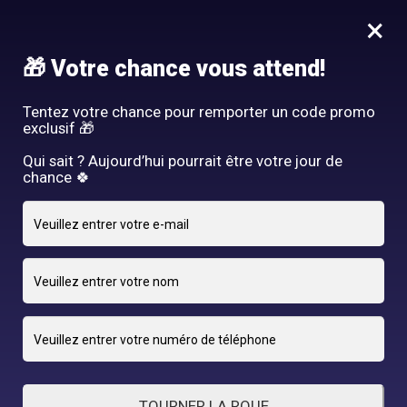
Idée Cadeau - Offrez l'expérience Hair By R! Nos cartes cadeau
×
vous attendent au salon!
Nous rejoindre
🎁 Votre chance vous attend!
HAIR BY R
Tentez votre chance pour remporter un code promo
exclusif 🎁
Qui sait ? Aujourd’hui pourrait être votre jour de
chance 🍀
10 JANVIER 2025
adriano
By
TOURNER LA ROUE