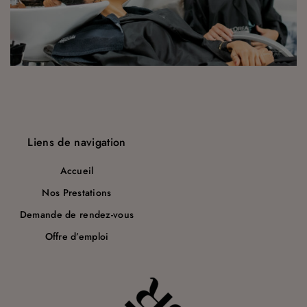
a
r
t
i
c
l
Liens de navigation
e
Accueil
Nos Prestations
Demande de rendez-vous
Offre d’emploi