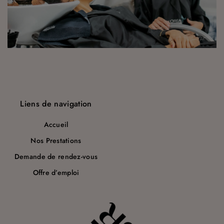
a
r
t
i
c
l
Liens de navigation
e
Accueil
Nos Prestations
Demande de rendez-vous
Offre d’emploi