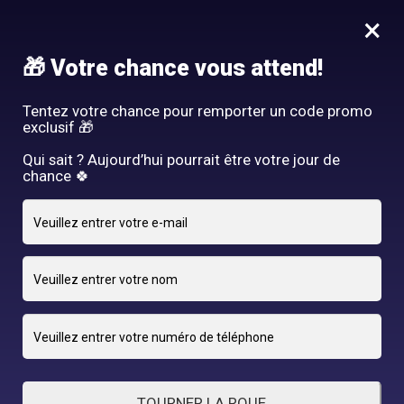
Idée Cadeau - Offrez l'expérience Hair By R! Nos cartes cadeau
×
vous attendent au salon!
Nous rejoindre
🎁 Votre chance vous attend!
HAIR BY R
Tentez votre chance pour remporter un code promo
exclusif 🎁
Qui sait ? Aujourd’hui pourrait être votre jour de
chance 🍀
11 JANVIER 2025
adriano
By
TOURNER LA ROUE