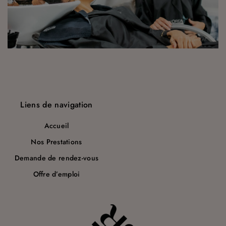
a
r
t
i
c
l
Liens de navigation
e
Accueil
Nos Prestations
Demande de rendez-vous
Offre d’emploi