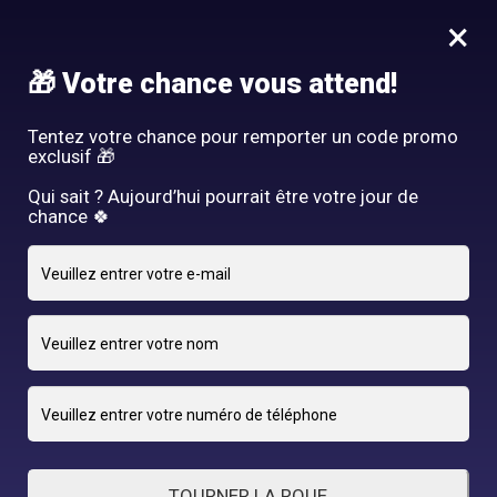
Idée Cadeau - Offrez l'expérience Hair By R! Nos cartes cadeau
×
vous attendent au salon!
Nous rejoindre
🎁 Votre chance vous attend!
HAIR BY R
Tentez votre chance pour remporter un code promo
exclusif 🎁
Qui sait ? Aujourd’hui pourrait être votre jour de
chance 🍀
24 OCTOBRE 2024
adriano
By
TOURNER LA ROUE