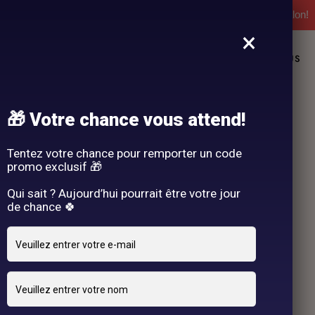
l'expérience Hair By R! Nos cartes cadeau vous attendent au salon!
×
L
NOS PRESTATIONS
DEMANDE DE RENDEZ-VOUS
🎁 Votre chance vous attend!
Tentez votre chance pour remporter un code
promo exclusif 🎁
Qui sait ? Aujourd’hui pourrait être votre jour
de chance 🍀
18 JANVIER 2025
adriano
By