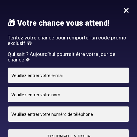
Idée Cadeau - Offrez l'expérience Hair By R! Nos cartes cadeau
×
vous attendent au salon!
Nous rejoindre
🎁 Votre chance vous attend!
HAIR BY R
Tentez votre chance pour remporter un code promo
exclusif 🎁
Qui sait ? Aujourd’hui pourrait être votre jour de
chance 🍀
18 JANVIER 2025
adriano
By
TOURNER LA ROUE