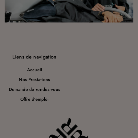
a
r
t
i
c
Liens de navigation
l
e
Accueil
Nos Prestations
Demande de rendez-vous
Offre d’emploi