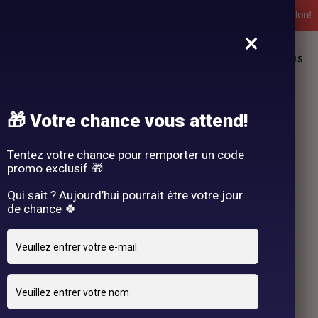
l'expérience Hair By R! Nos cartes cadeau vous attendent au salon!
×
L
NOS PRESTATIONS
DEMANDE DE RENDEZ-VOUS
🎁 Votre chance vous attend!
Tentez votre chance pour remporter un code
promo exclusif 🎁
Qui sait ? Aujourd’hui pourrait être votre jour
de chance 🍀
24 OCTOBRE 2024
adriano
By