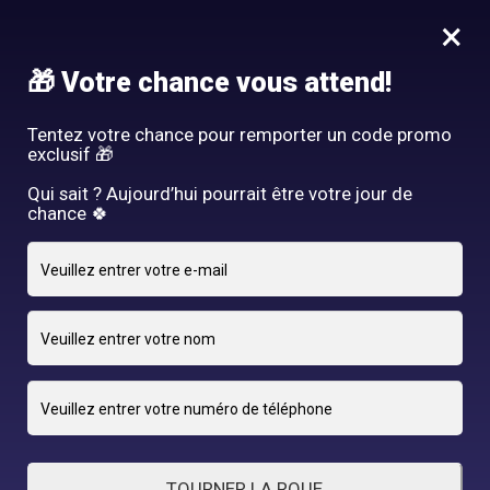
Idée Cadeau - Offrez l'expérience Hair By R! Nos cartes cadeau
×
vous attendent au salon!
Nous rejoindre
🎁 Votre chance vous attend!
HAIR BY R
Tentez votre chance pour remporter un code promo
exclusif 🎁
Qui sait ? Aujourd’hui pourrait être votre jour de
chance 🍀
25 OCTOBRE 2024
adriano
By
TOURNER LA ROUE