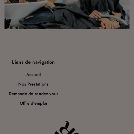
a
r
t
i
c
l
Liens de navigation
e
Accueil
Nos Prestations
Demande de rendez-vous
Offre d’emploi