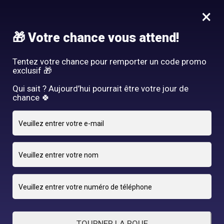
Idée Cadeau - Offrez l'expérience Hair By R! Nos cartes cadeau
×
vous attendent au salon!
Nous rejoindre
🎁 Votre chance vous attend!
HAIR BY R
Tentez votre chance pour remporter un code promo
exclusif 🎁
Qui sait ? Aujourd’hui pourrait être votre jour de
chance 🍀
23 FÉVRIER 2025
adriano
By
TOURNER LA ROUE