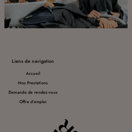
a
r
t
i
c
l
Liens de navigation
e
Accueil
Nos Prestations
Demande de rendez-vous
Offre d’emploi