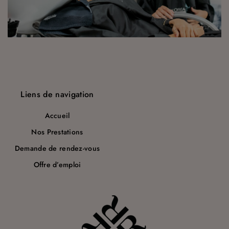
a
r
t
i
c
Liens de navigation
l
e
Accueil
Nos Prestations
Demande de rendez-vous
Offre d’emploi