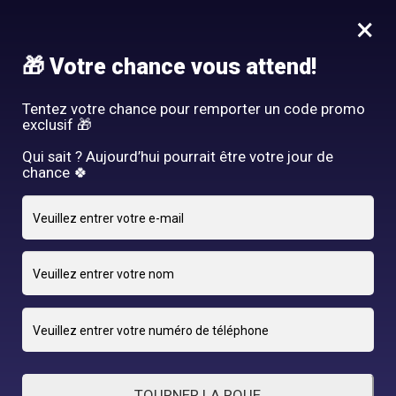
Idée Cadeau - Offrez l'expérience Hair By R! Nos cartes cadeau
×
vous attendent au salon!
Nous rejoindre
🎁 Votre chance vous attend!
HAIR BY R
Tentez votre chance pour remporter un code promo
exclusif 🎁
Qui sait ? Aujourd’hui pourrait être votre jour de
chance 🍀
20 MARS 2025
adriano
By
TOURNER LA ROUE