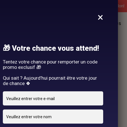
l'expérience Hair By R! Nos cartes cadeau vous attendent au salon!
×
L
NOS PRESTATIONS
DEMANDE DE RENDEZ-VOUS
🎁 Votre chance vous attend!
Tentez votre chance pour remporter un code
promo exclusif 🎁
Qui sait ? Aujourd’hui pourrait être votre jour
de chance 🍀
26 OCTOBRE 2024
adriano
By