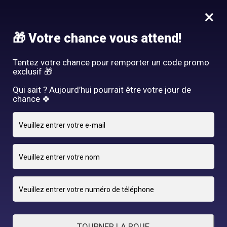
Idée Cadeau - Offrez l'expérience Hair By R! Nos cartes cadeau
×
vous attendent au salon!
Nous rejoindre
🎁 Votre chance vous attend!
HAIR BY R
Tentez votre chance pour remporter un code promo
exclusif 🎁
Qui sait ? Aujourd’hui pourrait être votre jour de
chance 🍀
28 OCTOBRE 2024
adriano
By
TOURNER LA ROUE