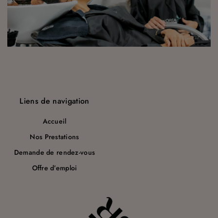
a
r
t
i
c
l
Liens de navigation
e
Accueil
Nos Prestations
Demande de rendez-vous
Offre d’emploi