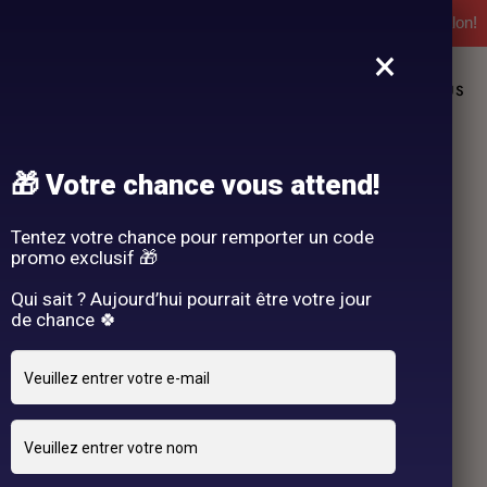
l'expérience Hair By R! Nos cartes cadeau vous attendent au salon!
×
L
NOS PRESTATIONS
DEMANDE DE RENDEZ-VOUS
🎁 Votre chance vous attend!
Tentez votre chance pour remporter un code
promo exclusif 🎁
Qui sait ? Aujourd’hui pourrait être votre jour
de chance 🍀
29 OCTOBRE 2024
adriano
By