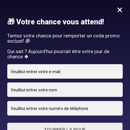
Idée Cadeau - Offrez l'expérience Hair By R! Nos cartes cadeau
×
vous attendent au salon!
Nous rejoindre
🎁 Votre chance vous attend!
HAIR BY R
Tentez votre chance pour remporter un code promo
exclusif 🎁
Qui sait ? Aujourd’hui pourrait être votre jour de
chance 🍀
10 JANVIER 2024
Beard Trim
By Rodrigue
TOURNER LA ROUE